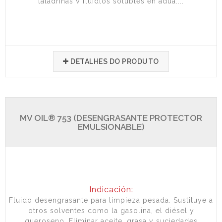
taladrinas y fluidlos solubles en agua,...
DETALHES DO PRODUTO
MV OIL® 753 (DESENGRASANTE PROTECTOR
EMULSIONABLE)
Indicación:
Fluido desengrasante para limpieza pesada. Sustituye a
otros solventes como la gasolina, el diésel y
queroseno. Eliminar aceite, grasa y suciedades