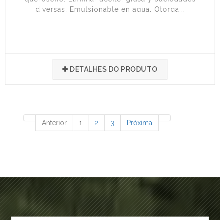
diversas. Emulsionable en agua. Otorga...
DETALHES DO PRODUTO
65 productos
Anterior
1
2
3
Próxima