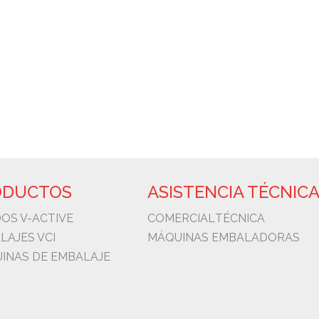
RODOVIA MARECHAL RONDON KM 334,3, BAURU - S
954 NW 106 AVE. CIR - MIAMI FL – 33172 – USA +1
POLIGONO ORIA 20160 - LASARTE-ORIA ESPAÑA +
ODUCTOS
ASISTENCIA TÉCNIC
DOS V-ACTIVE
COMERCIAL
TÉCNICA
LAJES VCI
MÁQUINAS EMBALADORAS
INAS DE EMBALAJE