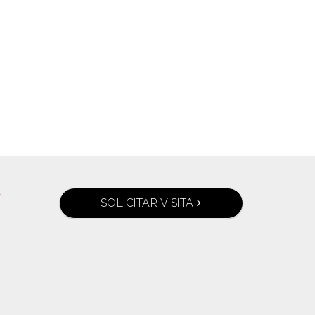
P, CEP 17048-690 +55 (14) 2106-6600
 (305) 343‑6525
34 943 372 103
A
SOLICITAR VISITA