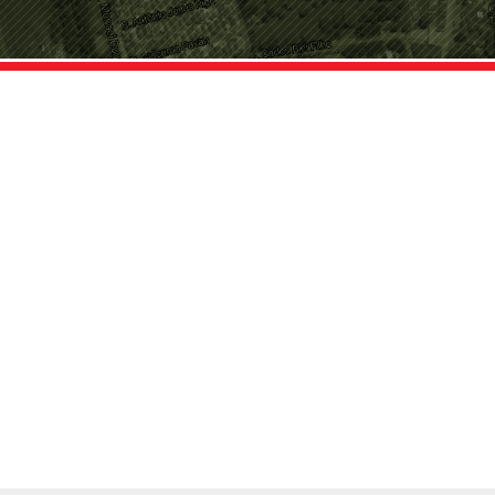
P, CEP 17048-690 +55 (14) 2106-6600
 (305) 343‑6525
34 943 372 103