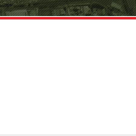
DONDE ESTAMOS
RODOVIA MARECHAL RONDON KM 334,3, BAURU - S
954 NW 106 AVE. CIR - MIAMI FL – 33172 – USA +1
POLIGONO ORIA 20160 - LASARTE-ORIA ESPAÑA +